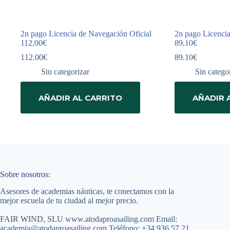
2n pago Licencia de Navegación Oficial
2n pago Licencia
112,00€
89,10€
112.00
€
89.10
€
Sin categorizar
Sin catego
AÑADIR AL CARRITO
AÑADIR 
Sobre nosotros:
Asesores de academias náuticas, te conectamos con la
mejor escuela de tu ciudad al mejor precio.
FAIR WIND, SLU
www.atodaproasailing.com
Email:
academia@atodaproasailing.com
Teléfono:
+34 936 57 21