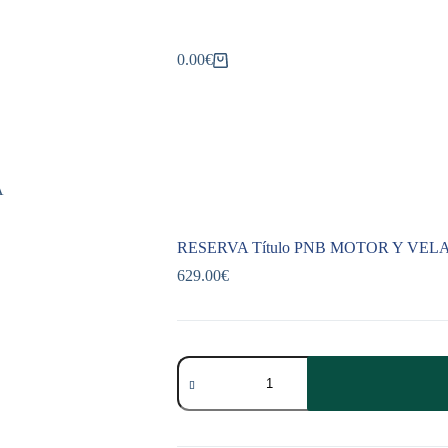
0.00
€
Carro
de
compra
A
RESERVA Título PNB MOTOR Y VEL
629.00
€
RESERVA
Título
PNB
MOTOR
Y